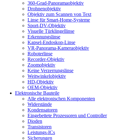
360-Grad-Panoramaobjektiv
Drohnenobjektiv
Objektiv zum Scannen von Text
Linse für Smart-Home-Systeme
Sport-DV-Objektiv
Visuelle Türklingellinse
Erkennungslinse
Kapsel-Endoskop-Linse
VR-Panorama-Kameraobjektiv
Roboterlinse
Recorder-Objektiv
Zoomobjektiv
Keine Verzerrungslinse
Weitwinkelobjektiv
HD-Objektiv
OEM-Objektiv
Elektronische Bauteile
Alle elektronischen Komponenten
Widerstände
Kondensatoren
Eingebettete Prozessoren und Controller
Dioden
Transistoren
Leistungs-ICs
Sicherungen