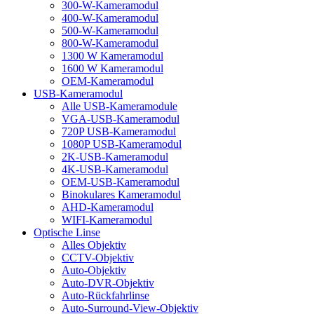
300-W-Kameramodul
400-W-Kameramodul
500-W-Kameramodul
800-W-Kameramodul
1300 W Kameramodul
1600 W Kameramodul
OEM-Kameramodul
USB-Kameramodul
Alle USB-Kameramodule
VGA-USB-Kameramodul
720P USB-Kameramodul
1080P USB-Kameramodul
2K-USB-Kameramodul
4K-USB-Kameramodul
OEM-USB-Kameramodul
Binokulares Kameramodul
AHD-Kameramodul
WIFI-Kameramodul
Optische Linse
Alles Objektiv
CCTV-Objektiv
Auto-Objektiv
Auto-DVR-Objektiv
Auto-Rückfahrlinse
Auto-Surround-View-Objektiv