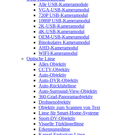
Alle USB-Kameramodule
VGA-USB-Kameramodul
720P USB-Kameramodul
1080P USB-Kameramodul
2K-USB-Kameramodul
4K-USB-Kameramodul
OEM-USB-Kameramodul
Binokulares Kameramodul
AHD-Kameramodul
WIFI-Kameramodul
Optische Linse
Alles Objektiv
CCTV-Objektiv
Auto-Objektiv
Auto-DVR-Objektiv
Auto-Rückfahrlinse
Auto-Surround-View-Objektiv
360-Grad-Panoramaobjektiv
Drohnenobjektiv
Objektiv zum Scannen von Text
Linse für Smart-Home-Systeme
Sport-DV-Objektiv
Visuelle Türklingellinse
Erkennungslinse
Kapsel-Endoskop-Linse