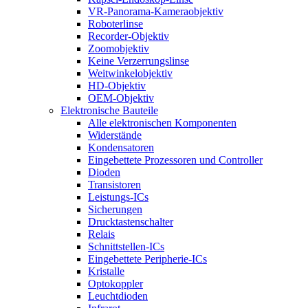
VR-Panorama-Kameraobjektiv
Roboterlinse
Recorder-Objektiv
Zoomobjektiv
Keine Verzerrungslinse
Weitwinkelobjektiv
HD-Objektiv
OEM-Objektiv
Elektronische Bauteile
Alle elektronischen Komponenten
Widerstände
Kondensatoren
Eingebettete Prozessoren und Controller
Dioden
Transistoren
Leistungs-ICs
Sicherungen
Drucktastenschalter
Relais
Schnittstellen-ICs
Eingebettete Peripherie-ICs
Kristalle
Optokoppler
Leuchtdioden