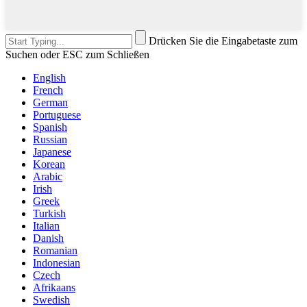
Drücken Sie die Eingabetaste zum
Suchen oder ESC zum Schließen
English
French
German
Portuguese
Spanish
Russian
Japanese
Korean
Arabic
Irish
Greek
Turkish
Italian
Danish
Romanian
Indonesian
Czech
Afrikaans
Swedish