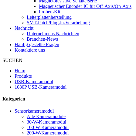
Magnetoresistive Schalterserie
Magnetischer Encoder-IC für Off-Axis/On-Axis
Proben-Kit
Leiterplattenherstellung
SMT-Patch/Plug-in-Verarbeitung
Nachricht
Unternehmens Nachrichten
Branchen-News
Häufig gestellte Fragen
Kontaktiere uns
SUCHEN
Heim
Produkte
USB-Kameramodul
1080P USB-Kameramodul
Kategorien
Sensorkameramodul
Alle Kameramodule
30-W-Kameramodul
100-W-Kameramodul
200-W-Kameramodul