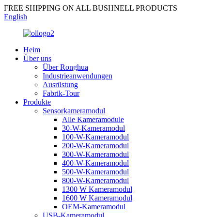
FREE SHIPPING ON ALL BUSHNELL PRODUCTS
English
Heim
Über uns
Über Ronghua
Industrieanwendungen
Ausrüstung
Fabrik-Tour
Produkte
Sensorkameramodul
Alle Kameramodule
30-W-Kameramodul
100-W-Kameramodul
200-W-Kameramodul
300-W-Kameramodul
400-W-Kameramodul
500-W-Kameramodul
800-W-Kameramodul
1300 W Kameramodul
1600 W Kameramodul
OEM-Kameramodul
USB-Kameramodul