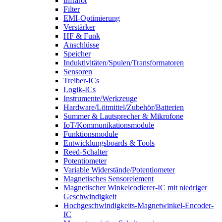
Infrarot
Filter
EMI-Optimierung
Verstärker
HF & Funk
Anschlüsse
Speicher
Induktivitäten/Spulen/Transformatoren
Sensoren
Treiber-ICs
Logik-ICs
Instrumente/Werkzeuge
Hardware/Lötmittel/Zubehör/Batterien
Summer & Lautsprecher & Mikrofone
IoT/Kommunikationsmodule
Funktionsmodule
Entwicklungsboards & Tools
Reed-Schalter
Potentiometer
Variable Widerstände/Potentiometer
Magnetisches Sensorelement
Magnetischer Winkelcodierer-IC mit niedriger
Geschwindigkeit
Hochgeschwindigkeits-Magnetwinkel-Encoder-
IC