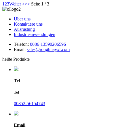
1
2
3
Weiter >
>>
Seite 1 / 3
Über uns
Kontaktiere uns
Ausrüstung
Industrieanwendungen
Telefon:
0086-13590206596
Email:
sales@ronghuayxf.com
heiße Produkte
Tel
Tel
00852-56154743
Email