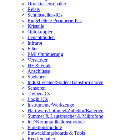
Drucktastenschalter
Relais
Schnittstellen-ICs
Eingebettete Peripherie-ICs
Kristalle
Optokoppler
Leuchtdioden
Infrarot
Filter
EMI-Optimierung
Verstärker
HF & Funk
Anschlüsse
Speicher
Induktivitäten/Spulen/Transformatoren
Sensoren
Treiber-ICs
Logik-ICs
Instrumente/Werkzeuge
Hardware/Lötmittel/Zubehör/Batterien
Summer & Lautsprecher & Mikrofone
IoT/Kommunikationsmodule
Funktionsmodule
Entwicklungsboards & Tools
Reed-Schalter