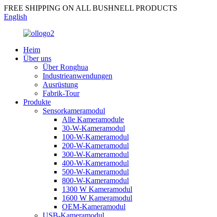
FREE SHIPPING ON ALL BUSHNELL PRODUCTS
English
Heim
Über uns
Über Ronghua
Industrieanwendungen
Ausrüstung
Fabrik-Tour
Produkte
Sensorkameramodul
Alle Kameramodule
30-W-Kameramodul
100-W-Kameramodul
200-W-Kameramodul
300-W-Kameramodul
400-W-Kameramodul
500-W-Kameramodul
800-W-Kameramodul
1300 W Kameramodul
1600 W Kameramodul
OEM-Kameramodul
USB-Kameramodul