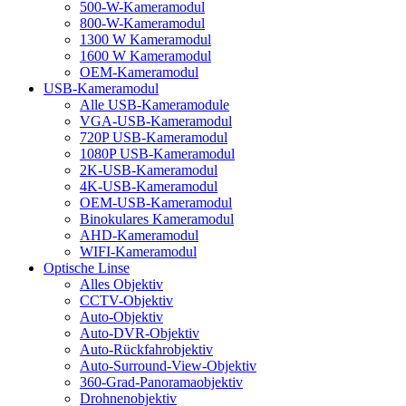
500-W-Kameramodul
800-W-Kameramodul
1300 W Kameramodul
1600 W Kameramodul
OEM-Kameramodul
USB-Kameramodul
Alle USB-Kameramodule
VGA-USB-Kameramodul
720P USB-Kameramodul
1080P USB-Kameramodul
2K-USB-Kameramodul
4K-USB-Kameramodul
OEM-USB-Kameramodul
Binokulares Kameramodul
AHD-Kameramodul
WIFI-Kameramodul
Optische Linse
Alles Objektiv
CCTV-Objektiv
Auto-Objektiv
Auto-DVR-Objektiv
Auto-Rückfahrobjektiv
Auto-Surround-View-Objektiv
360-Grad-Panoramaobjektiv
Drohnenobjektiv