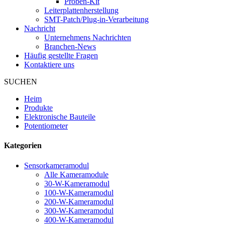
Proben-Kit
Leiterplattenherstellung
SMT-Patch/Plug-in-Verarbeitung
Nachricht
Unternehmens Nachrichten
Branchen-News
Häufig gestellte Fragen
Kontaktiere uns
SUCHEN
Heim
Produkte
Elektronische Bauteile
Potentiometer
Kategorien
Sensorkameramodul
Alle Kameramodule
30-W-Kameramodul
100-W-Kameramodul
200-W-Kameramodul
300-W-Kameramodul
400-W-Kameramodul