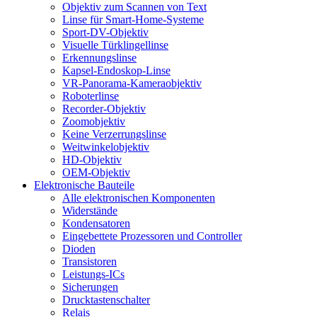
Objektiv zum Scannen von Text
Linse für Smart-Home-Systeme
Sport-DV-Objektiv
Visuelle Türklingellinse
Erkennungslinse
Kapsel-Endoskop-Linse
VR-Panorama-Kameraobjektiv
Roboterlinse
Recorder-Objektiv
Zoomobjektiv
Keine Verzerrungslinse
Weitwinkelobjektiv
HD-Objektiv
OEM-Objektiv
Elektronische Bauteile
Alle elektronischen Komponenten
Widerstände
Kondensatoren
Eingebettete Prozessoren und Controller
Dioden
Transistoren
Leistungs-ICs
Sicherungen
Drucktastenschalter
Relais