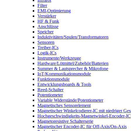
Infrarot
Filter
EMI-Optimierung
Verstärker
HF & Funk
Anschlüsse
Speicher
Induktivitäten/Spulen/Transformatoren
Sensoren
Treiber-ICs
Logik-ICs
Instrumente/Werkzeuge
Hardware/Lötmittel/Zubehör/Batterien
Summer & Lautsprecher & Mikrofone
IoT/Kommunikationsmodule
Funktionsmodule
Entwicklungsboards & Tools
Reed-Schalter
Potentiometer
Variable Widerstände/Potentiometer
Magnetisches Sensorelement
Magnetischer Winkelcodierer-IC mit niedriger Ge
Hochgeschwindigkeits-Magnetwinkel-Encoder-IC
Magnetoresistive Schalterserie
Magnetischer Encoder-IC für Off-Axis/On-Axis