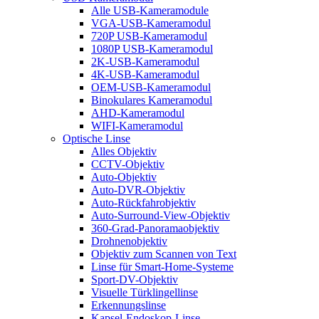
Alle USB-Kameramodule
VGA-USB-Kameramodul
720P USB-Kameramodul
1080P USB-Kameramodul
2K-USB-Kameramodul
4K-USB-Kameramodul
OEM-USB-Kameramodul
Binokulares Kameramodul
AHD-Kameramodul
WIFI-Kameramodul
Optische Linse
Alles Objektiv
CCTV-Objektiv
Auto-Objektiv
Auto-DVR-Objektiv
Auto-Rückfahrobjektiv
Auto-Surround-View-Objektiv
360-Grad-Panoramaobjektiv
Drohnenobjektiv
Objektiv zum Scannen von Text
Linse für Smart-Home-Systeme
Sport-DV-Objektiv
Visuelle Türklingellinse
Erkennungslinse
Kapsel-Endoskop-Linse