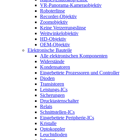
VR-Panorama-Kameraobjektiv
Roboterlinse
Recorder-Objektiv
Zoomobjektiv
Keine Verzerrungslinse
Weitwinkelobjektiv
HD-Objektiv
OEM-Objektiv
Elektronische Bauteile
Alle elektronischen Komponenten
Widerstände
Kondensatoren
Eingebettete Prozessoren und Controller
Dioden
Transistoren
Leistungs-ICs
Sicherungen
Drucktastenschalter
Relais
Schnittstellen-ICs
Eingebettete Peripherie-ICs
Kristalle
Optokoppler
Leuchtdioden