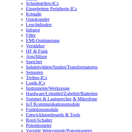
Schnittstellen-ICs
Eingebettete Peripherie-ICs
Kristalle
Optokoppler
Leuchtdioden
Infrarot
Filter
EMI-Optimierung
Verstärker
HF & Funk
Anschlüsse
Speicher
Induktivitäten/Spulen/Transformatoren
Sensoren
Treiber-ICs
Logik-ICs
Instrumente/Werkzeuge
Hardware/Lötmittel/Zubehör/Batterien
Summer & Lautsprecher & Mikrofone
IoT/Kommunikationsmodule
Funktionsmodule
Entwicklungsboards & Tools
Reed-Schalter
Potentiometer
Variable Widerstände/Potentiometer