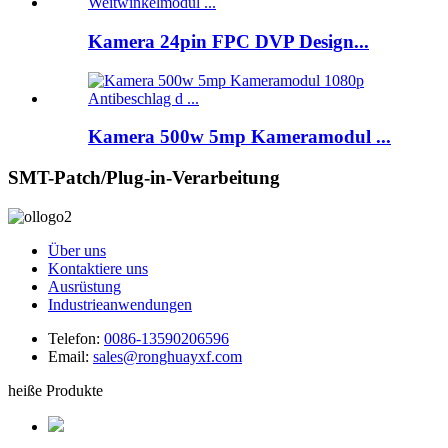
Kamera 24pin FPC DVP Design...
Kamera 500w 5mp Kameramodul ...
SMT-Patch/Plug-in-Verarbeitung
Über uns
Kontaktiere uns
Ausrüstung
Industrieanwendungen
Telefon:
0086-13590206596
Email:
sales@ronghuayxf.com
heiße Produkte