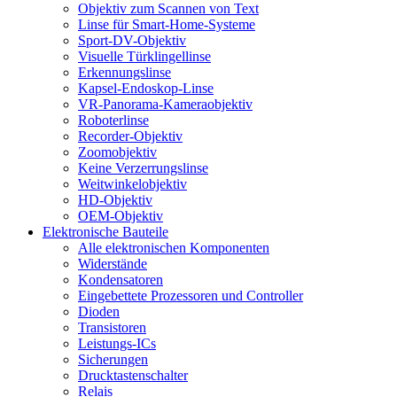
Objektiv zum Scannen von Text
Linse für Smart-Home-Systeme
Sport-DV-Objektiv
Visuelle Türklingellinse
Erkennungslinse
Kapsel-Endoskop-Linse
VR-Panorama-Kameraobjektiv
Roboterlinse
Recorder-Objektiv
Zoomobjektiv
Keine Verzerrungslinse
Weitwinkelobjektiv
HD-Objektiv
OEM-Objektiv
Elektronische Bauteile
Alle elektronischen Komponenten
Widerstände
Kondensatoren
Eingebettete Prozessoren und Controller
Dioden
Transistoren
Leistungs-ICs
Sicherungen
Drucktastenschalter
Relais