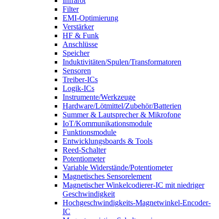
Infrarot
Filter
EMI-Optimierung
Verstärker
HF & Funk
Anschlüsse
Speicher
Induktivitäten/Spulen/Transformatoren
Sensoren
Treiber-ICs
Logik-ICs
Instrumente/Werkzeuge
Hardware/Lötmittel/Zubehör/Batterien
Summer & Lautsprecher & Mikrofone
IoT/Kommunikationsmodule
Funktionsmodule
Entwicklungsboards & Tools
Reed-Schalter
Potentiometer
Variable Widerstände/Potentiometer
Magnetisches Sensorelement
Magnetischer Winkelcodierer-IC mit niedriger
Geschwindigkeit
Hochgeschwindigkeits-Magnetwinkel-Encoder-
IC