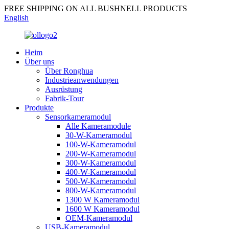
FREE SHIPPING ON ALL BUSHNELL PRODUCTS
English
Heim
Über uns
Über Ronghua
Industrieanwendungen
Ausrüstung
Fabrik-Tour
Produkte
Sensorkameramodul
Alle Kameramodule
30-W-Kameramodul
100-W-Kameramodul
200-W-Kameramodul
300-W-Kameramodul
400-W-Kameramodul
500-W-Kameramodul
800-W-Kameramodul
1300 W Kameramodul
1600 W Kameramodul
OEM-Kameramodul
USB-Kameramodul