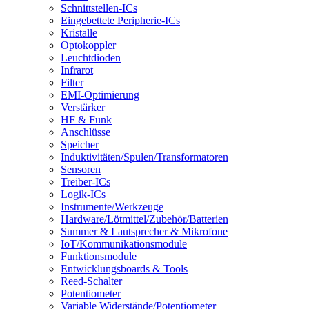
Schnittstellen-ICs
Eingebettete Peripherie-ICs
Kristalle
Optokoppler
Leuchtdioden
Infrarot
Filter
EMI-Optimierung
Verstärker
HF & Funk
Anschlüsse
Speicher
Induktivitäten/Spulen/Transformatoren
Sensoren
Treiber-ICs
Logik-ICs
Instrumente/Werkzeuge
Hardware/Lötmittel/Zubehör/Batterien
Summer & Lautsprecher & Mikrofone
IoT/Kommunikationsmodule
Funktionsmodule
Entwicklungsboards & Tools
Reed-Schalter
Potentiometer
Variable Widerstände/Potentiometer