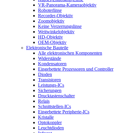
VR-Panorama-Kameraobjektiv
Roboterlinse
Recorder-Objektiv
Zoomobjektiv
Keine Verzerrungslinse
Weitwinkelobjektiv
HD-Objektiv
OEM-Objektiv
Elektronische Bauteile
Alle elektronischen Komponenten
Widerstände
Kondensatoren
Eingebettete Prozessoren und Controller
Dioden
Transistoren
Leistungs-ICs
Sicherungen
Drucktastenschalter
Relais
Schnittstellen-ICs
Eingebettete Peripherie-ICs
Kristalle
Optokoppler
Leuchtdioden