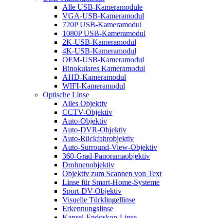
Alle USB-Kameramodule
VGA-USB-Kameramodul
720P USB-Kameramodul
1080P USB-Kameramodul
2K-USB-Kameramodul
4K-USB-Kameramodul
OEM-USB-Kameramodul
Binokulares Kameramodul
AHD-Kameramodul
WIFI-Kameramodul
Optische Linse
Alles Objektiv
CCTV-Objektiv
Auto-Objektiv
Auto-DVR-Objektiv
Auto-Rückfahrobjektiv
Auto-Surround-View-Objektiv
360-Grad-Panoramaobjektiv
Drohnenobjektiv
Objektiv zum Scannen von Text
Linse für Smart-Home-Systeme
Sport-DV-Objektiv
Visuelle Türklingellinse
Erkennungslinse
Kapsel-Endoskop-Linse