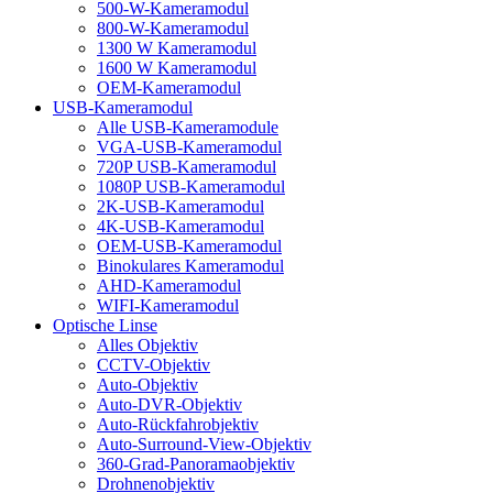
500-W-Kameramodul
800-W-Kameramodul
1300 W Kameramodul
1600 W Kameramodul
OEM-Kameramodul
USB-Kameramodul
Alle USB-Kameramodule
VGA-USB-Kameramodul
720P USB-Kameramodul
1080P USB-Kameramodul
2K-USB-Kameramodul
4K-USB-Kameramodul
OEM-USB-Kameramodul
Binokulares Kameramodul
AHD-Kameramodul
WIFI-Kameramodul
Optische Linse
Alles Objektiv
CCTV-Objektiv
Auto-Objektiv
Auto-DVR-Objektiv
Auto-Rückfahrobjektiv
Auto-Surround-View-Objektiv
360-Grad-Panoramaobjektiv
Drohnenobjektiv