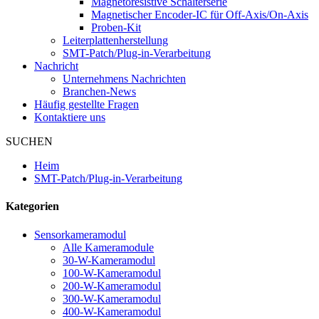
Magnetoresistive Schalterserie
Magnetischer Encoder-IC für Off-Axis/On-Axis
Proben-Kit
Leiterplattenherstellung
SMT-Patch/Plug-in-Verarbeitung
Nachricht
Unternehmens Nachrichten
Branchen-News
Häufig gestellte Fragen
Kontaktiere uns
SUCHEN
Heim
SMT-Patch/Plug-in-Verarbeitung
Kategorien
Sensorkameramodul
Alle Kameramodule
30-W-Kameramodul
100-W-Kameramodul
200-W-Kameramodul
300-W-Kameramodul
400-W-Kameramodul