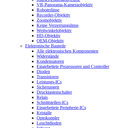
VR-Panorama-Kameraobjektiv
Roboterlinse
Recorder-Objektiv
Zoomobjektiv
Keine Verzerrungslinse
Weitwinkelobjektiv
HD-Objektiv
OEM-Objektiv
Elektronische Bauteile
Alle elektronischen Komponenten
Widerstände
Kondensatoren
Eingebettete Prozessoren und Controller
Dioden
Transistoren
Leistungs-ICs
Sicherungen
Drucktastenschalter
Relais
Schnittstellen-ICs
Eingebettete Peripherie-ICs
Kristalle
Optokoppler
Leuchtdioden