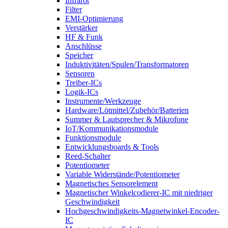
Infrarot
Filter
EMI-Optimierung
Verstärker
HF & Funk
Anschlüsse
Speicher
Induktivitäten/Spulen/Transformatoren
Sensoren
Treiber-ICs
Logik-ICs
Instrumente/Werkzeuge
Hardware/Lötmittel/Zubehör/Batterien
Summer & Lautsprecher & Mikrofone
IoT/Kommunikationsmodule
Funktionsmodule
Entwicklungsboards & Tools
Reed-Schalter
Potentiometer
Variable Widerstände/Potentiometer
Magnetisches Sensorelement
Magnetischer Winkelcodierer-IC mit niedriger
Geschwindigkeit
Hochgeschwindigkeits-Magnetwinkel-Encoder-
IC