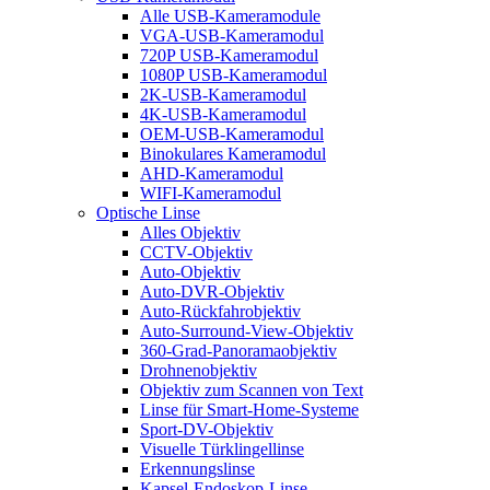
Alle USB-Kameramodule
VGA-USB-Kameramodul
720P USB-Kameramodul
1080P USB-Kameramodul
2K-USB-Kameramodul
4K-USB-Kameramodul
OEM-USB-Kameramodul
Binokulares Kameramodul
AHD-Kameramodul
WIFI-Kameramodul
Optische Linse
Alles Objektiv
CCTV-Objektiv
Auto-Objektiv
Auto-DVR-Objektiv
Auto-Rückfahrobjektiv
Auto-Surround-View-Objektiv
360-Grad-Panoramaobjektiv
Drohnenobjektiv
Objektiv zum Scannen von Text
Linse für Smart-Home-Systeme
Sport-DV-Objektiv
Visuelle Türklingellinse
Erkennungslinse
Kapsel-Endoskop-Linse