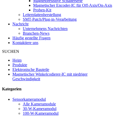
Magnetoresistive Schalterserie
Magnetischer Encoder-IC für Off-Axis/On-Axis
Proben-Kit
Leiterplattenherstellung
SMT-Patch/Plug-in-Verarbeitung
Nachricht
Unternehmens Nachrichten
Branchen-News
Häufig gestellte Fragen
Kontaktiere uns
SUCHEN
Heim
Produkte
Elektronische Bauteile
Magnetischer Winkelcodierer-IC mit niedriger
Geschwindigkeit
Kategorien
Sensorkameramodul
Alle Kameramodule
30-W-Kameramodul
100-W-Kameramodul