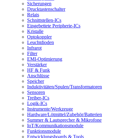
Sicherungen
Drucktastenschalter
Relais
Schnittstellen-ICs
Eingebettete Peripherie-ICs
Kristalle
Optokoppler
Leuchtdioden
Infrarot
Filter
EMI-Optimierung
Verstärker
HF & Funk
Anschlüsse
Speicher
Induktivitäten/Spulen/Transformatoren
Sensoren
Treiber-ICs
Logik-ICs
Instrumente/Werkzeuge
Hardware/Lötmittel/Zubehör/Batterien
Summer & Lautsprecher & Mikrofone
IoT/Kommunikationsmodule
Funktionsmodule
Entwicklungsboards & Tools