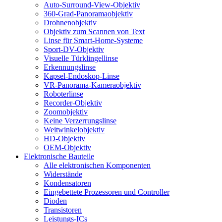
Auto-Surround-View-Objektiv
360-Grad-Panoramaobjektiv
Drohnenobjektiv
Objektiv zum Scannen von Text
Linse für Smart-Home-Systeme
Sport-DV-Objektiv
Visuelle Türklingellinse
Erkennungslinse
Kapsel-Endoskop-Linse
VR-Panorama-Kameraobjektiv
Roboterlinse
Recorder-Objektiv
Zoomobjektiv
Keine Verzerrungslinse
Weitwinkelobjektiv
HD-Objektiv
OEM-Objektiv
Elektronische Bauteile
Alle elektronischen Komponenten
Widerstände
Kondensatoren
Eingebettete Prozessoren und Controller
Dioden
Transistoren
Leistungs-ICs