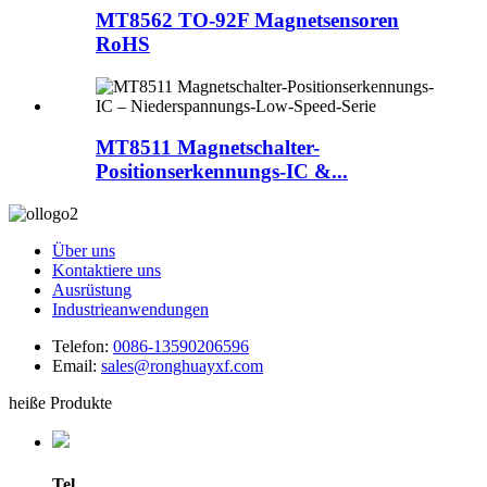
MT8562 TO-92F Magnetsensoren
RoHS
MT8511 Magnetschalter-
Positionserkennungs-IC &...
Über uns
Kontaktiere uns
Ausrüstung
Industrieanwendungen
Telefon:
0086-13590206596
Email:
sales@ronghuayxf.com
heiße Produkte
Tel