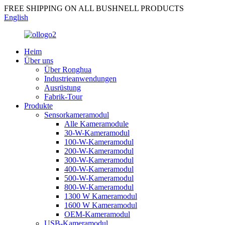
FREE SHIPPING ON ALL BUSHNELL PRODUCTS
English
Heim
Über uns
Über Ronghua
Industrieanwendungen
Ausrüstung
Fabrik-Tour
Produkte
Sensorkameramodul
Alle Kameramodule
30-W-Kameramodul
100-W-Kameramodul
200-W-Kameramodul
300-W-Kameramodul
400-W-Kameramodul
500-W-Kameramodul
800-W-Kameramodul
1300 W Kameramodul
1600 W Kameramodul
OEM-Kameramodul
USB-Kameramodul