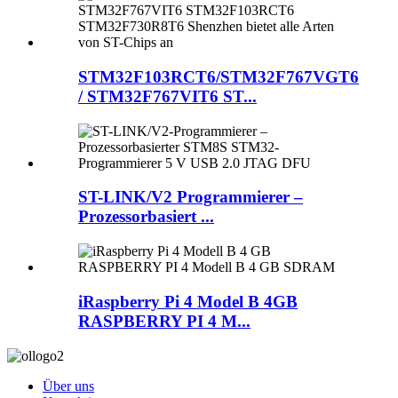
STM32F103RCT6/STM32F767VGT6
/ STM32F767VIT6 ST...
ST-LINK/V2 Programmierer –
Prozessorbasiert ...
iRaspberry Pi 4 Model B 4GB
RASPBERRY PI 4 M...
Über uns