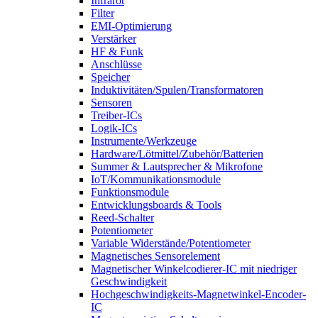
Infrarot
Filter
EMI-Optimierung
Verstärker
HF & Funk
Anschlüsse
Speicher
Induktivitäten/Spulen/Transformatoren
Sensoren
Treiber-ICs
Logik-ICs
Instrumente/Werkzeuge
Hardware/Lötmittel/Zubehör/Batterien
Summer & Lautsprecher & Mikrofone
IoT/Kommunikationsmodule
Funktionsmodule
Entwicklungsboards & Tools
Reed-Schalter
Potentiometer
Variable Widerstände/Potentiometer
Magnetisches Sensorelement
Magnetischer Winkelcodierer-IC mit niedriger
Geschwindigkeit
Hochgeschwindigkeits-Magnetwinkel-Encoder-
IC