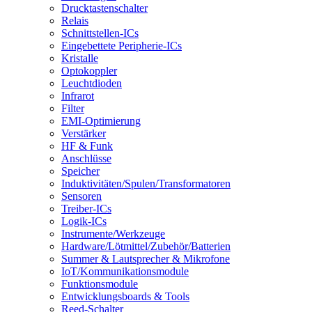
Drucktastenschalter
Relais
Schnittstellen-ICs
Eingebettete Peripherie-ICs
Kristalle
Optokoppler
Leuchtdioden
Infrarot
Filter
EMI-Optimierung
Verstärker
HF & Funk
Anschlüsse
Speicher
Induktivitäten/Spulen/Transformatoren
Sensoren
Treiber-ICs
Logik-ICs
Instrumente/Werkzeuge
Hardware/Lötmittel/Zubehör/Batterien
Summer & Lautsprecher & Mikrofone
IoT/Kommunikationsmodule
Funktionsmodule
Entwicklungsboards & Tools
Reed-Schalter