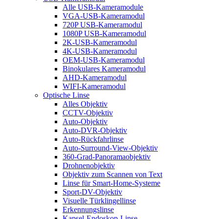
Alle USB-Kameramodule
VGA-USB-Kameramodul
720P USB-Kameramodul
1080P USB-Kameramodul
2K-USB-Kameramodul
4K-USB-Kameramodul
OEM-USB-Kameramodul
Binokulares Kameramodul
AHD-Kameramodul
WIFI-Kameramodul
Optische Linse
Alles Objektiv
CCTV-Objektiv
Auto-Objektiv
Auto-DVR-Objektiv
Auto-Rückfahrlinse
Auto-Surround-View-Objektiv
360-Grad-Panoramaobjektiv
Drohnenobjektiv
Objektiv zum Scannen von Text
Linse für Smart-Home-Systeme
Sport-DV-Objektiv
Visuelle Türklingellinse
Erkennungslinse
Kapsel-Endoskop-Linse