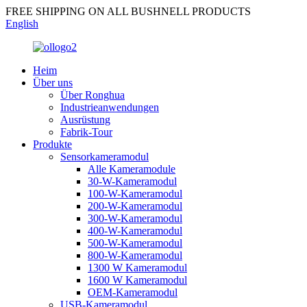
FREE SHIPPING ON ALL BUSHNELL PRODUCTS
English
Heim
Über uns
Über Ronghua
Industrieanwendungen
Ausrüstung
Fabrik-Tour
Produkte
Sensorkameramodul
Alle Kameramodule
30-W-Kameramodul
100-W-Kameramodul
200-W-Kameramodul
300-W-Kameramodul
400-W-Kameramodul
500-W-Kameramodul
800-W-Kameramodul
1300 W Kameramodul
1600 W Kameramodul
OEM-Kameramodul
USB-Kameramodul