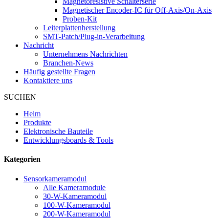
Magnetoresistive Schalterserie
Magnetischer Encoder-IC für Off-Axis/On-Axis
Proben-Kit
Leiterplattenherstellung
SMT-Patch/Plug-in-Verarbeitung
Nachricht
Unternehmens Nachrichten
Branchen-News
Häufig gestellte Fragen
Kontaktiere uns
SUCHEN
Heim
Produkte
Elektronische Bauteile
Entwicklungsboards & Tools
Kategorien
Sensorkameramodul
Alle Kameramodule
30-W-Kameramodul
100-W-Kameramodul
200-W-Kameramodul