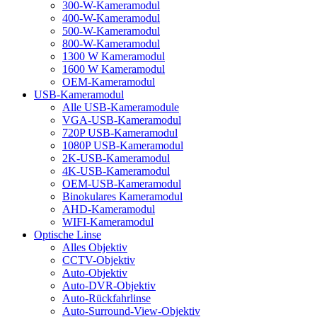
300-W-Kameramodul
400-W-Kameramodul
500-W-Kameramodul
800-W-Kameramodul
1300 W Kameramodul
1600 W Kameramodul
OEM-Kameramodul
USB-Kameramodul
Alle USB-Kameramodule
VGA-USB-Kameramodul
720P USB-Kameramodul
1080P USB-Kameramodul
2K-USB-Kameramodul
4K-USB-Kameramodul
OEM-USB-Kameramodul
Binokulares Kameramodul
AHD-Kameramodul
WIFI-Kameramodul
Optische Linse
Alles Objektiv
CCTV-Objektiv
Auto-Objektiv
Auto-DVR-Objektiv
Auto-Rückfahrlinse
Auto-Surround-View-Objektiv