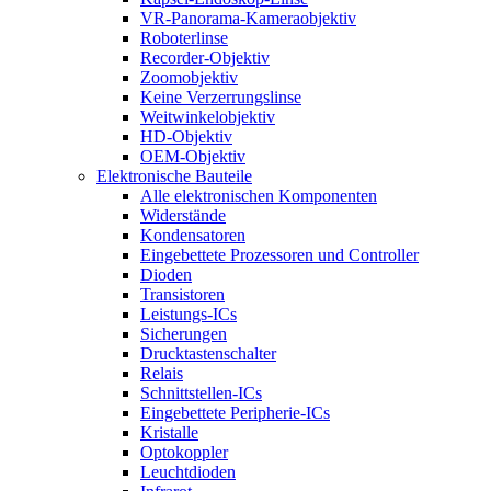
VR-Panorama-Kameraobjektiv
Roboterlinse
Recorder-Objektiv
Zoomobjektiv
Keine Verzerrungslinse
Weitwinkelobjektiv
HD-Objektiv
OEM-Objektiv
Elektronische Bauteile
Alle elektronischen Komponenten
Widerstände
Kondensatoren
Eingebettete Prozessoren und Controller
Dioden
Transistoren
Leistungs-ICs
Sicherungen
Drucktastenschalter
Relais
Schnittstellen-ICs
Eingebettete Peripherie-ICs
Kristalle
Optokoppler
Leuchtdioden