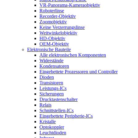
VR-Panorama-Kameraobjektiv
Roboterlinse
Recorder-Objektiv
Zoomobjektiv
Keine Verzerrungslinse
Weitwinkelobjektiv
HD-Objektiv
OEM-Objektiv
Elektronische Bauteile
Alle elektronischen Komponenten
Widerstände
Kondensatoren
Eingebettete Prozessoren und Controller
Dioden
Transistoren
Leistungs-ICs
Sicherungen
Drucktastenschalter
Relais
Schnittstellen-ICs
Eingebettete Peripherie-ICs
Kristalle
Optokoppler
Leuchtdioden