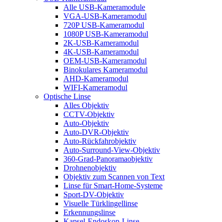
Alle USB-Kameramodule
VGA-USB-Kameramodul
720P USB-Kameramodul
1080P USB-Kameramodul
2K-USB-Kameramodul
4K-USB-Kameramodul
OEM-USB-Kameramodul
Binokulares Kameramodul
AHD-Kameramodul
WIFI-Kameramodul
Optische Linse
Alles Objektiv
CCTV-Objektiv
Auto-Objektiv
Auto-DVR-Objektiv
Auto-Rückfahrobjektiv
Auto-Surround-View-Objektiv
360-Grad-Panoramaobjektiv
Drohnenobjektiv
Objektiv zum Scannen von Text
Linse für Smart-Home-Systeme
Sport-DV-Objektiv
Visuelle Türklingellinse
Erkennungslinse
Kapsel-Endoskop-Linse