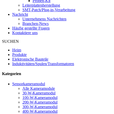
Proben-Kit
Leiterplattenherstellung
SMT-Patch/Plug-in-Verarbeitung
Nachricht
Unternehmens Nachrichten
Branchen-News
Häufig gestellte Fragen
Kontaktiere uns
SUCHEN
Heim
Produkte
Elektronische Bauteile
Induktivitäten/Spulen/Transformatoren
Kategorien
Sensorkameramodul
Alle Kameramodule
30-W-Kameramodul
100-W-Kameramodul
200-W-Kameramodul
300-W-Kameramodul
400-W-Kameramodul