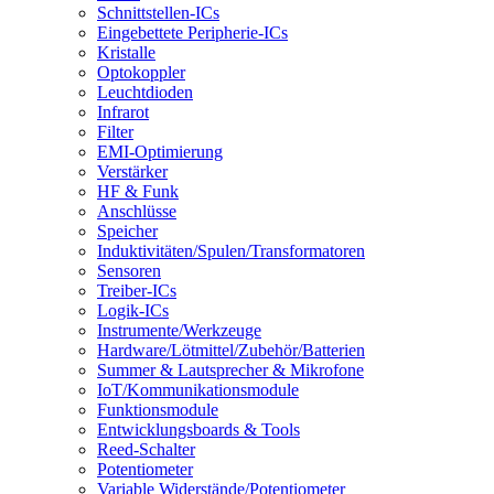
Schnittstellen-ICs
Eingebettete Peripherie-ICs
Kristalle
Optokoppler
Leuchtdioden
Infrarot
Filter
EMI-Optimierung
Verstärker
HF & Funk
Anschlüsse
Speicher
Induktivitäten/Spulen/Transformatoren
Sensoren
Treiber-ICs
Logik-ICs
Instrumente/Werkzeuge
Hardware/Lötmittel/Zubehör/Batterien
Summer & Lautsprecher & Mikrofone
IoT/Kommunikationsmodule
Funktionsmodule
Entwicklungsboards & Tools
Reed-Schalter
Potentiometer
Variable Widerstände/Potentiometer