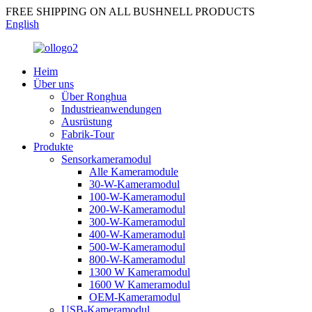
FREE SHIPPING ON ALL BUSHNELL PRODUCTS
English
Heim
Über uns
Über Ronghua
Industrieanwendungen
Ausrüstung
Fabrik-Tour
Produkte
Sensorkameramodul
Alle Kameramodule
30-W-Kameramodul
100-W-Kameramodul
200-W-Kameramodul
300-W-Kameramodul
400-W-Kameramodul
500-W-Kameramodul
800-W-Kameramodul
1300 W Kameramodul
1600 W Kameramodul
OEM-Kameramodul
USB-Kameramodul