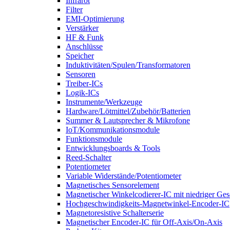
Infrarot
Filter
EMI-Optimierung
Verstärker
HF & Funk
Anschlüsse
Speicher
Induktivitäten/Spulen/Transformatoren
Sensoren
Treiber-ICs
Logik-ICs
Instrumente/Werkzeuge
Hardware/Lötmittel/Zubehör/Batterien
Summer & Lautsprecher & Mikrofone
IoT/Kommunikationsmodule
Funktionsmodule
Entwicklungsboards & Tools
Reed-Schalter
Potentiometer
Variable Widerstände/Potentiometer
Magnetisches Sensorelement
Magnetischer Winkelcodierer-IC mit niedriger Ge
Hochgeschwindigkeits-Magnetwinkel-Encoder-IC
Magnetoresistive Schalterserie
Magnetischer Encoder-IC für Off-Axis/On-Axis