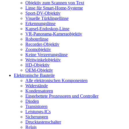
Objektiv zum Scannen von Text
Linse für Smart-Home-Systeme
Sport-DV-Objektiv
Visuelle Türklingellinse
Erkennungslinse
Kapsel-Endoskop-Linse
VR-Panorama-Kameraobjektiv
Roboterlinse
Recorder-Objektiv
Zoomobjektiv
Keine Verzerrungslinse
Weitwinkelobjektiv
HD-Objektiv
OEM-Objektiv
Elektronische Bauteile
Alle elektronischen Komponenten
Widerstände
Kondensatoren
Eingebettete Prozessoren und Controller
Dioden
Transistoren
Leistungs-ICs
Sicherungen
Drucktastenschalter
Relais