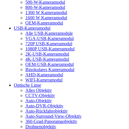
500-W-Kameramodul
800-W-Kameramodul
1300 W Kameramodul
1600 W Kameramodul
OEM-Kameramodul
USB-Kameramodul
Alle USB-Kameramodule
VGA-USB-Kameramodul
720P USB-Kameramodul
1080P USB-Kameramodul
2K-USB-Kameramodul
4K-USB-Kameramodul
OEM-USB-Kameramodul
Binokulares Kameramodul
AHD-Kameramodul
WIFI-Kameramodul
Optische Linse
Alles Objektiv
CCTV-Objektiv
Auto-Objektiv
Auto-DVR-Objektiv
Auto-Rückfahrobjektiv
Auto-Surround-View-Objektiv
360-Grad-Panoramaobjektiv
Drohnenobjektiv