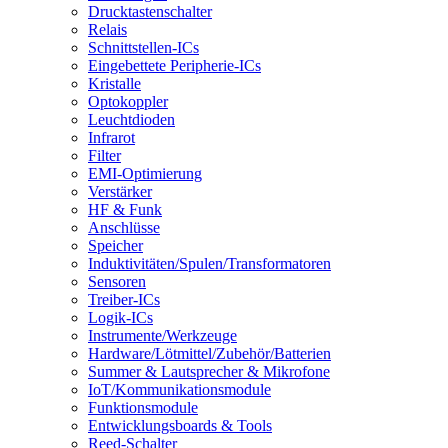
Drucktastenschalter
Relais
Schnittstellen-ICs
Eingebettete Peripherie-ICs
Kristalle
Optokoppler
Leuchtdioden
Infrarot
Filter
EMI-Optimierung
Verstärker
HF & Funk
Anschlüsse
Speicher
Induktivitäten/Spulen/Transformatoren
Sensoren
Treiber-ICs
Logik-ICs
Instrumente/Werkzeuge
Hardware/Lötmittel/Zubehör/Batterien
Summer & Lautsprecher & Mikrofone
IoT/Kommunikationsmodule
Funktionsmodule
Entwicklungsboards & Tools
Reed-Schalter