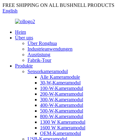
FREE SHIPPING ON ALL BUSHNELL PRODUCTS
English
Heim
Über uns
Über Ronghua
Industrieanwendungen
Ausrüstung
Fabrik-Tour
Produkte
Sensorkameramodul
Alle Kameramodule
30-W-Kameramodul
100-W-Kameramodul
200-W-Kameramodul
300-W-Kameramodul
400-W-Kameramodul
500-W-Kameramodul
800-W-Kameramodul
1300 W Kameramodul
1600 W Kameramodul
OEM-Kameramodul
USB-Kameramodul