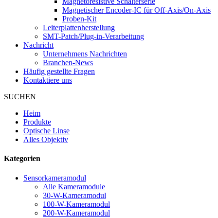
Magnetoresistive Schalterserie
Magnetischer Encoder-IC für Off-Axis/On-Axis
Proben-Kit
Leiterplattenherstellung
SMT-Patch/Plug-in-Verarbeitung
Nachricht
Unternehmens Nachrichten
Branchen-News
Häufig gestellte Fragen
Kontaktiere uns
SUCHEN
Heim
Produkte
Optische Linse
Alles Objektiv
Kategorien
Sensorkameramodul
Alle Kameramodule
30-W-Kameramodul
100-W-Kameramodul
200-W-Kameramodul