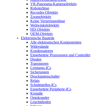
VR-Panorama-Kameraobjektiv
Roboterlinse
Recorder-Objektiv
Zoomobjektiv
Keine Verzerrungslinse
Weitwinkelobjektiv
HD-Objektiv
OEM-Objektiv
Elektronische Bauteile
Alle elektronischen Komponenten
Widerstände
Kondensatoren
Eingebettete Prozessoren und Controller
Dioden
Transistoren
Leistungs-ICs
Sicherungen
Drucktastenschalter
Relais
Schnittstellen-ICs
Eingebettete Peripherie-ICs
Kristalle
Optokoppler
Leuchtdioden