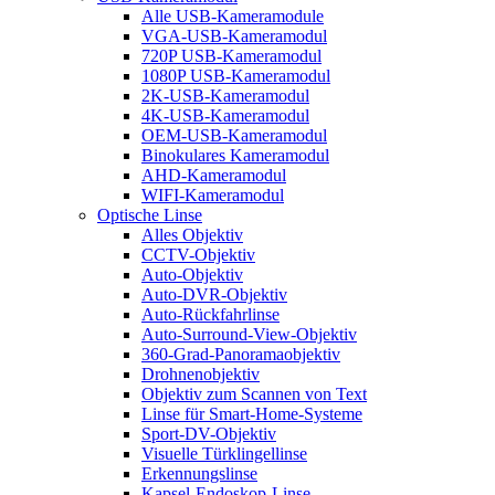
Alle USB-Kameramodule
VGA-USB-Kameramodul
720P USB-Kameramodul
1080P USB-Kameramodul
2K-USB-Kameramodul
4K-USB-Kameramodul
OEM-USB-Kameramodul
Binokulares Kameramodul
AHD-Kameramodul
WIFI-Kameramodul
Optische Linse
Alles Objektiv
CCTV-Objektiv
Auto-Objektiv
Auto-DVR-Objektiv
Auto-Rückfahrlinse
Auto-Surround-View-Objektiv
360-Grad-Panoramaobjektiv
Drohnenobjektiv
Objektiv zum Scannen von Text
Linse für Smart-Home-Systeme
Sport-DV-Objektiv
Visuelle Türklingellinse
Erkennungslinse
Kapsel-Endoskop-Linse