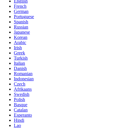
English
French
German
Portuguese
Spanish
Russian
Japanese
Korean
Arabic
Irish
Greek
Turkish
Italian
Danish
Romanian
Indonesian
Czech
Afrikaans
Swedish
Polish
Basque
Catalan
Esperanto
Hindi
Lao