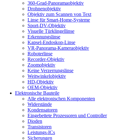
360-Grad-Panoramaobjektiv
Drohnenobjektiv
Objektiv zum Scannen von Text
Linse für Smart-Home-Systeme
Sport-DV-Objektiv
Visuelle Türklingellinse
Erkennungslinse
Kapsel-Endoskop-Linse
VR-Panorama-Kameraobjektiv
Roboterlinse
Recorder-Objektiv
Zoomobjektiv
Keine Verzerrungslinse
Weitwinkelobjektiv
HD-Objektiv
OEM-Objektiv
Elektronische Bauteile
Alle elektronischen Komponenten
Widerstände
Kondensatoren
Eingebettete Prozessoren und Controller
Dioden
Transistoren
Leistungs-ICs
Sicherungen