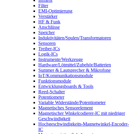
Infrarot
Filter
EMI-Optimierung
Verstärker
HF & Funk
Anschlüsse
Speicher
Induktivitäten/Spulen/Transformatoren
Sensoren
Treiber-ICs
Logik-ICs
Instrumente/Werkzeuge
Hardware/Lötmittel/Zubehör/Batterien
Summer & Lautsprecher & Mikrofone
IoT/Kommunikationsmodule
Funktionsmodule
Entwicklungsboards & Tools
Reed-Schalter
Potentiometer
Variable Widerstände/Potentiometer
Magnetisches Sensorelement
Magnetischer Winkelcodierer-IC mit niedriger
Geschwindigkeit
Hochgeschwindigkeits-Magnetwinkel-Encoder-
IC