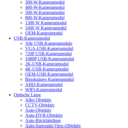
300-W-Kameramodul
400-W-Kameramodul
500-W-Kameramodul
800-W-Kameramodul
1300 W Kameramodul
1600 W Kameramodul
OEM-Kameramodul
USB-Kameramodul
Alle USB-Kameramodule
VGA-USB-Kameramodul
720P USB-Kameramodul
1080P USB-Kameramodul
2K-USB-Kameramodul
4K-USB-Kameramodul
OEM-USB-Kameramodul
Binokulares Kameramodul
AHD-Kameramodul
WIFI-Kameramodul
Optische Linse
Alles Objektiv
CCTV-Objektiv
Auto-Objektiv
Auto-DVR-Objektiv
Auto-Rückfahrlinse
Auto-Surround-View-Objektiv