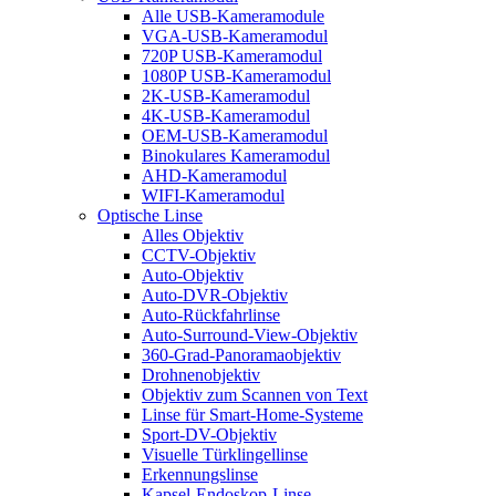
Alle USB-Kameramodule
VGA-USB-Kameramodul
720P USB-Kameramodul
1080P USB-Kameramodul
2K-USB-Kameramodul
4K-USB-Kameramodul
OEM-USB-Kameramodul
Binokulares Kameramodul
AHD-Kameramodul
WIFI-Kameramodul
Optische Linse
Alles Objektiv
CCTV-Objektiv
Auto-Objektiv
Auto-DVR-Objektiv
Auto-Rückfahrlinse
Auto-Surround-View-Objektiv
360-Grad-Panoramaobjektiv
Drohnenobjektiv
Objektiv zum Scannen von Text
Linse für Smart-Home-Systeme
Sport-DV-Objektiv
Visuelle Türklingellinse
Erkennungslinse
Kapsel-Endoskop-Linse