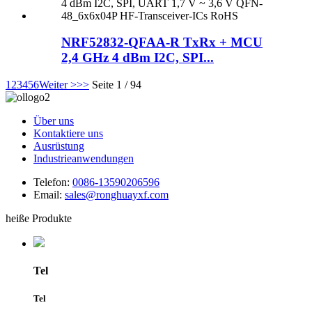
NRF52832-QFAA-R TxRx + MCU
2,4 GHz 4 dBm I2C, SPI...
1
2
3
4
5
6
Weiter >
>>
Seite 1 / 94
Über uns
Kontaktiere uns
Ausrüstung
Industrieanwendungen
Telefon:
0086-13590206596
Email:
sales@ronghuayxf.com
heiße Produkte
Tel
Tel