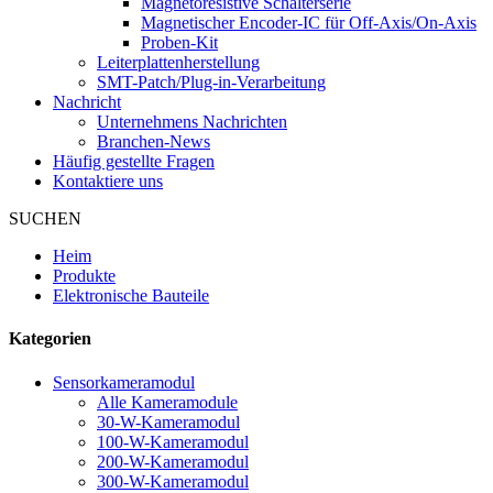
Magnetoresistive Schalterserie
Magnetischer Encoder-IC für Off-Axis/On-Axis
Proben-Kit
Leiterplattenherstellung
SMT-Patch/Plug-in-Verarbeitung
Nachricht
Unternehmens Nachrichten
Branchen-News
Häufig gestellte Fragen
Kontaktiere uns
SUCHEN
Heim
Produkte
Elektronische Bauteile
Kategorien
Sensorkameramodul
Alle Kameramodule
30-W-Kameramodul
100-W-Kameramodul
200-W-Kameramodul
300-W-Kameramodul