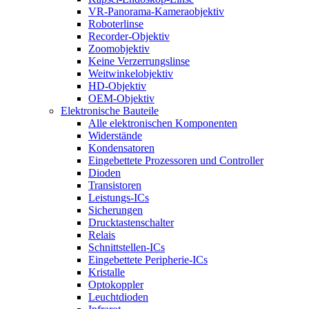
VR-Panorama-Kameraobjektiv
Roboterlinse
Recorder-Objektiv
Zoomobjektiv
Keine Verzerrungslinse
Weitwinkelobjektiv
HD-Objektiv
OEM-Objektiv
Elektronische Bauteile
Alle elektronischen Komponenten
Widerstände
Kondensatoren
Eingebettete Prozessoren und Controller
Dioden
Transistoren
Leistungs-ICs
Sicherungen
Drucktastenschalter
Relais
Schnittstellen-ICs
Eingebettete Peripherie-ICs
Kristalle
Optokoppler
Leuchtdioden