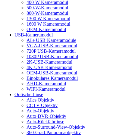
400-W-Kameramodul
500-W-Kameramodul
800-W-Kameramodul
1300 W Kameramodul
1600 W Kameramodul
OEM-Kameramodul
USB-Kameramodul
Alle USB-Kameramodule
VGA-USB-Kameramodul
720P USB-Kameramodul
1080P USB-Kameramodul
2K-USB-Kameramodul
4K-USB-Kameramodul
OEM-USB-Kameramodul
Binokulares Kameramodul
AHD-Kameramodul
WIFI-Kameramodul
Optische Linse
Alles Objektiv
CCTV-Objektiv
Auto-Objektiv
Auto-DVR-Objektiv
Auto-Rückfahrlinse
Auto-Surround-View-Objektiv
360-Grad-Panoramaobjektiv