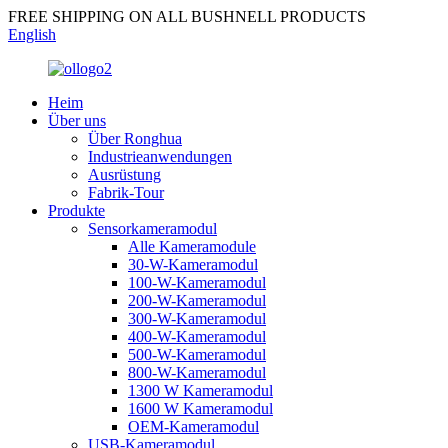
FREE SHIPPING ON ALL BUSHNELL PRODUCTS
English
Heim
Über uns
Über Ronghua
Industrieanwendungen
Ausrüstung
Fabrik-Tour
Produkte
Sensorkameramodul
Alle Kameramodule
30-W-Kameramodul
100-W-Kameramodul
200-W-Kameramodul
300-W-Kameramodul
400-W-Kameramodul
500-W-Kameramodul
800-W-Kameramodul
1300 W Kameramodul
1600 W Kameramodul
OEM-Kameramodul
USB-Kameramodul