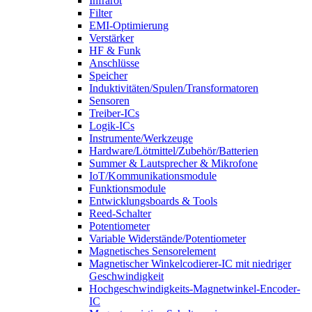
Infrarot
Filter
EMI-Optimierung
Verstärker
HF & Funk
Anschlüsse
Speicher
Induktivitäten/Spulen/Transformatoren
Sensoren
Treiber-ICs
Logik-ICs
Instrumente/Werkzeuge
Hardware/Lötmittel/Zubehör/Batterien
Summer & Lautsprecher & Mikrofone
IoT/Kommunikationsmodule
Funktionsmodule
Entwicklungsboards & Tools
Reed-Schalter
Potentiometer
Variable Widerstände/Potentiometer
Magnetisches Sensorelement
Magnetischer Winkelcodierer-IC mit niedriger
Geschwindigkeit
Hochgeschwindigkeits-Magnetwinkel-Encoder-
IC