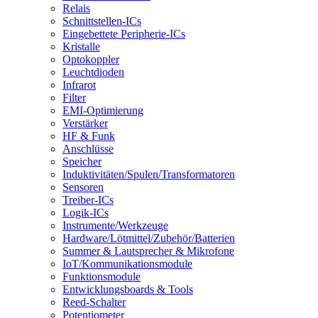
Relais
Schnittstellen-ICs
Eingebettete Peripherie-ICs
Kristalle
Optokoppler
Leuchtdioden
Infrarot
Filter
EMI-Optimierung
Verstärker
HF & Funk
Anschlüsse
Speicher
Induktivitäten/Spulen/Transformatoren
Sensoren
Treiber-ICs
Logik-ICs
Instrumente/Werkzeuge
Hardware/Lötmittel/Zubehör/Batterien
Summer & Lautsprecher & Mikrofone
IoT/Kommunikationsmodule
Funktionsmodule
Entwicklungsboards & Tools
Reed-Schalter
Potentiometer