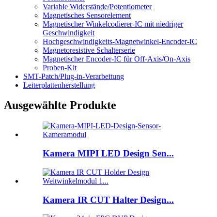
Variable Widerstände/Potentiometer
Magnetisches Sensorelement
Magnetischer Winkelcodierer-IC mit niedriger
Geschwindigkeit
Hochgeschwindigkeits-Magnetwinkel-Encoder-IC
Magnetoresistive Schalterserie
Magnetischer Encoder-IC für Off-Axis/On-Axis
Proben-Kit
SMT-Patch/Plug-in-Verarbeitung
Leiterplattenherstellung
Ausgewählte Produkte
Kamera MIPI LED Design Sen...
Kamera IR CUT Halter Design...