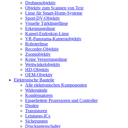
Drohnenobjektiv
Objektiv zum Scannen von Text
Linse für Smart-Home-Systeme
Sport-DV-Objektiv
Visuelle Türklingellinse
Erkennungslinse
Kapsel-Endoskop-Linse
VR-Panorama-Kameraobjektiv
Roboterlinse
Recorder-Objektiv
Zoomobjektiv
Keine Verzerrungslinse
Weitwinkelobjektiv
HD-Objektiv
OEM-Objektiv
Elektronische Bauteile
Alle elektronischen Komponenten
Widerstände
Kondensatoren
Eingebettete Prozessoren und Controller
Dioden
Transistoren
Leistungs-ICs
Sicherungen
Drucktastenschalter