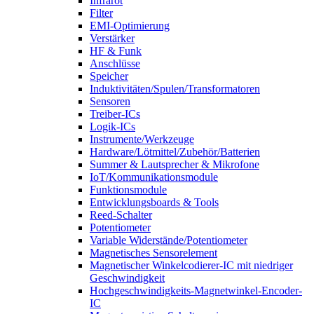
Infrarot
Filter
EMI-Optimierung
Verstärker
HF & Funk
Anschlüsse
Speicher
Induktivitäten/Spulen/Transformatoren
Sensoren
Treiber-ICs
Logik-ICs
Instrumente/Werkzeuge
Hardware/Lötmittel/Zubehör/Batterien
Summer & Lautsprecher & Mikrofone
IoT/Kommunikationsmodule
Funktionsmodule
Entwicklungsboards & Tools
Reed-Schalter
Potentiometer
Variable Widerstände/Potentiometer
Magnetisches Sensorelement
Magnetischer Winkelcodierer-IC mit niedriger
Geschwindigkeit
Hochgeschwindigkeits-Magnetwinkel-Encoder-
IC