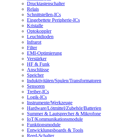
Drucktastenschalter
Relais
Schnittstellen-ICs
Eingebettete Peripherie-ICs
Kristalle
Optokoppler
Leuchtdioden
Infrarot
Filter
EMI-Optimierung
Verstärker
HF & Funk
Anschlüsse
Speicher
Induktivitäten/Spulen/Transformatoren
Sensoren
Treiber-ICs
Logik-ICs
Instrumente/Werkzeuge
Hardware/Lötmittel/Zubehör/Batterien
Summer & Lautsprecher & Mikrofone
IoT/Kommunikationsmodule
Funktionsmodule
Entwicklungsboards & Tools
Reed-Schalter