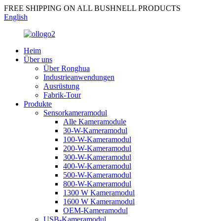
FREE SHIPPING ON ALL BUSHNELL PRODUCTS
English
Heim
Über uns
Über Ronghua
Industrieanwendungen
Ausrüstung
Fabrik-Tour
Produkte
Sensorkameramodul
Alle Kameramodule
30-W-Kameramodul
100-W-Kameramodul
200-W-Kameramodul
300-W-Kameramodul
400-W-Kameramodul
500-W-Kameramodul
800-W-Kameramodul
1300 W Kameramodul
1600 W Kameramodul
OEM-Kameramodul
USB-Kameramodul