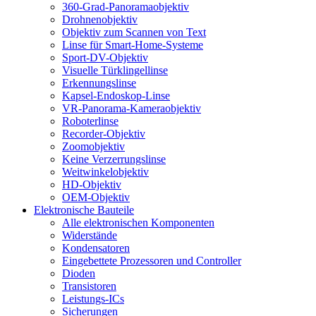
360-Grad-Panoramaobjektiv
Drohnenobjektiv
Objektiv zum Scannen von Text
Linse für Smart-Home-Systeme
Sport-DV-Objektiv
Visuelle Türklingellinse
Erkennungslinse
Kapsel-Endoskop-Linse
VR-Panorama-Kameraobjektiv
Roboterlinse
Recorder-Objektiv
Zoomobjektiv
Keine Verzerrungslinse
Weitwinkelobjektiv
HD-Objektiv
OEM-Objektiv
Elektronische Bauteile
Alle elektronischen Komponenten
Widerstände
Kondensatoren
Eingebettete Prozessoren und Controller
Dioden
Transistoren
Leistungs-ICs
Sicherungen