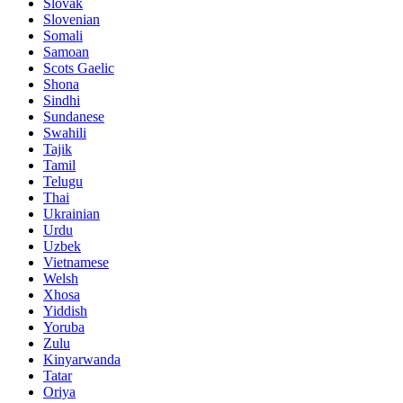
Slovak
Slovenian
Somali
Samoan
Scots Gaelic
Shona
Sindhi
Sundanese
Swahili
Tajik
Tamil
Telugu
Thai
Ukrainian
Urdu
Uzbek
Vietnamese
Welsh
Xhosa
Yiddish
Yoruba
Zulu
Kinyarwanda
Tatar
Oriya