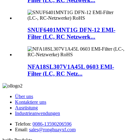
Filter (LC, RC Netzwerk...
SNUF6401MNT1G DFN-12 EMI-
Filter (LC, RC Netzwerk...
NFA18SL307V1A45L 0603 EMI-
Filter (LC, RC Netz...
Über uns
Kontaktiere uns
Ausrüstung
Industrieanwendungen
Telefon:
0086-13590206596
Email:
sales@ronghuayxf.com