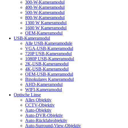
300-W-Kameramodul
400-W-Kameramodul
500-W-Kameramodul
800-W-Kameramodul
1300 W Kameramodul
1600 W Kameramodul
OEM-Kameramodul
USB-Kameramodul
Alle USB-Kameramodule
VGA-USB-Kameramodul
720P USB-Kameramodul
1080P USB-Kameramodul
2K-USB-Kameramodul
4K-USB-Kameramodul
OEM-USB-Kameramodul
Binokulares Kameramodul
AHD-Kameramodul
WIFI-Kameramodul
Optische Linse
Alles Objektiv
CCTV-Objektiv
Auto-Objektiv
Auto-DVR-Objektiv
Auto-Rückfahrobjektiv
Auto-Surround-View-Objektiv