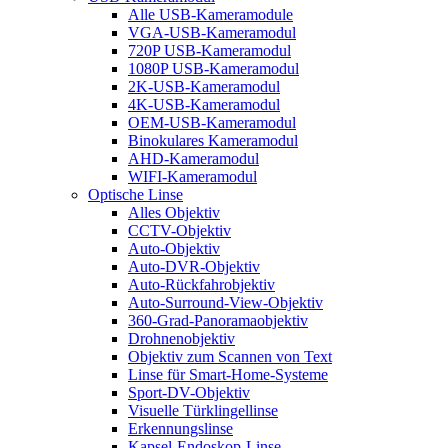
Alle USB-Kameramodule
VGA-USB-Kameramodul
720P USB-Kameramodul
1080P USB-Kameramodul
2K-USB-Kameramodul
4K-USB-Kameramodul
OEM-USB-Kameramodul
Binokulares Kameramodul
AHD-Kameramodul
WIFI-Kameramodul
Optische Linse
Alles Objektiv
CCTV-Objektiv
Auto-Objektiv
Auto-DVR-Objektiv
Auto-Rückfahrobjektiv
Auto-Surround-View-Objektiv
360-Grad-Panoramaobjektiv
Drohnenobjektiv
Objektiv zum Scannen von Text
Linse für Smart-Home-Systeme
Sport-DV-Objektiv
Visuelle Türklingellinse
Erkennungslinse
Kapsel-Endoskop-Linse