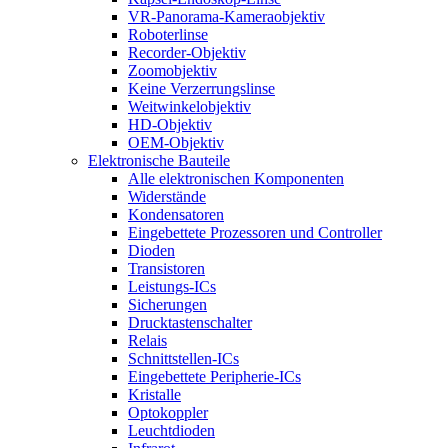
VR-Panorama-Kameraobjektiv
Roboterlinse
Recorder-Objektiv
Zoomobjektiv
Keine Verzerrungslinse
Weitwinkelobjektiv
HD-Objektiv
OEM-Objektiv
Elektronische Bauteile
Alle elektronischen Komponenten
Widerstände
Kondensatoren
Eingebettete Prozessoren und Controller
Dioden
Transistoren
Leistungs-ICs
Sicherungen
Drucktastenschalter
Relais
Schnittstellen-ICs
Eingebettete Peripherie-ICs
Kristalle
Optokoppler
Leuchtdioden