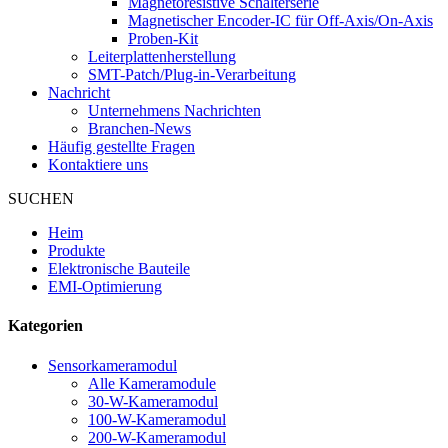
Magnetoresistive Schalterserie
Magnetischer Encoder-IC für Off-Axis/On-Axis
Proben-Kit
Leiterplattenherstellung
SMT-Patch/Plug-in-Verarbeitung
Nachricht
Unternehmens Nachrichten
Branchen-News
Häufig gestellte Fragen
Kontaktiere uns
SUCHEN
Heim
Produkte
Elektronische Bauteile
EMI-Optimierung
Kategorien
Sensorkameramodul
Alle Kameramodule
30-W-Kameramodul
100-W-Kameramodul
200-W-Kameramodul