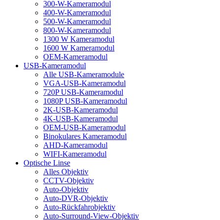
300-W-Kameramodul
400-W-Kameramodul
500-W-Kameramodul
800-W-Kameramodul
1300 W Kameramodul
1600 W Kameramodul
OEM-Kameramodul
USB-Kameramodul
Alle USB-Kameramodule
VGA-USB-Kameramodul
720P USB-Kameramodul
1080P USB-Kameramodul
2K-USB-Kameramodul
4K-USB-Kameramodul
OEM-USB-Kameramodul
Binokulares Kameramodul
AHD-Kameramodul
WIFI-Kameramodul
Optische Linse
Alles Objektiv
CCTV-Objektiv
Auto-Objektiv
Auto-DVR-Objektiv
Auto-Rückfahrobjektiv
Auto-Surround-View-Objektiv