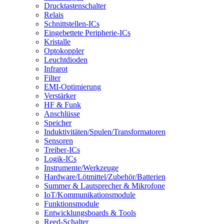
Drucktastenschalter
Relais
Schnittstellen-ICs
Eingebettete Peripherie-ICs
Kristalle
Optokoppler
Leuchtdioden
Infrarot
Filter
EMI-Optimierung
Verstärker
HF & Funk
Anschlüsse
Speicher
Induktivitäten/Spulen/Transformatoren
Sensoren
Treiber-ICs
Logik-ICs
Instrumente/Werkzeuge
Hardware/Lötmittel/Zubehör/Batterien
Summer & Lautsprecher & Mikrofone
IoT/Kommunikationsmodule
Funktionsmodule
Entwicklungsboards & Tools
Reed-Schalter