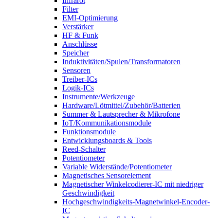
Infrarot
Filter
EMI-Optimierung
Verstärker
HF & Funk
Anschlüsse
Speicher
Induktivitäten/Spulen/Transformatoren
Sensoren
Treiber-ICs
Logik-ICs
Instrumente/Werkzeuge
Hardware/Lötmittel/Zubehör/Batterien
Summer & Lautsprecher & Mikrofone
IoT/Kommunikationsmodule
Funktionsmodule
Entwicklungsboards & Tools
Reed-Schalter
Potentiometer
Variable Widerstände/Potentiometer
Magnetisches Sensorelement
Magnetischer Winkelcodierer-IC mit niedriger
Geschwindigkeit
Hochgeschwindigkeits-Magnetwinkel-Encoder-
IC