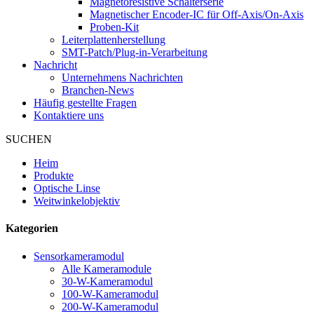
Magnetoresistive Schalterserie
Magnetischer Encoder-IC für Off-Axis/On-Axis
Proben-Kit
Leiterplattenherstellung
SMT-Patch/Plug-in-Verarbeitung
Nachricht
Unternehmens Nachrichten
Branchen-News
Häufig gestellte Fragen
Kontaktiere uns
SUCHEN
Heim
Produkte
Optische Linse
Weitwinkelobjektiv
Kategorien
Sensorkameramodul
Alle Kameramodule
30-W-Kameramodul
100-W-Kameramodul
200-W-Kameramodul