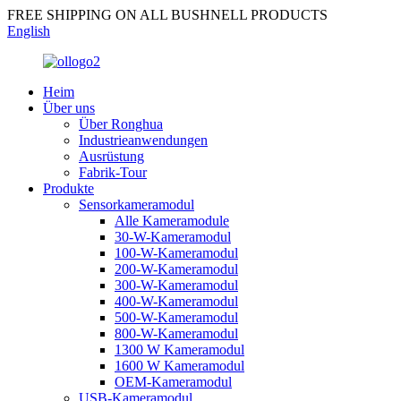
FREE SHIPPING ON ALL BUSHNELL PRODUCTS
English
Heim
Über uns
Über Ronghua
Industrieanwendungen
Ausrüstung
Fabrik-Tour
Produkte
Sensorkameramodul
Alle Kameramodule
30-W-Kameramodul
100-W-Kameramodul
200-W-Kameramodul
300-W-Kameramodul
400-W-Kameramodul
500-W-Kameramodul
800-W-Kameramodul
1300 W Kameramodul
1600 W Kameramodul
OEM-Kameramodul
USB-Kameramodul