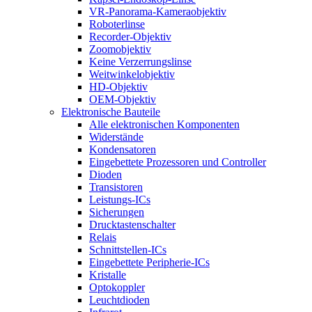
VR-Panorama-Kameraobjektiv
Roboterlinse
Recorder-Objektiv
Zoomobjektiv
Keine Verzerrungslinse
Weitwinkelobjektiv
HD-Objektiv
OEM-Objektiv
Elektronische Bauteile
Alle elektronischen Komponenten
Widerstände
Kondensatoren
Eingebettete Prozessoren und Controller
Dioden
Transistoren
Leistungs-ICs
Sicherungen
Drucktastenschalter
Relais
Schnittstellen-ICs
Eingebettete Peripherie-ICs
Kristalle
Optokoppler
Leuchtdioden