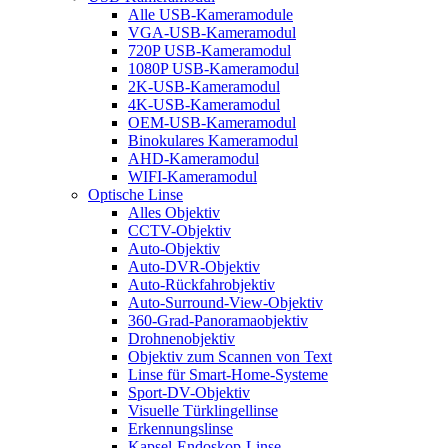
Alle USB-Kameramodule
VGA-USB-Kameramodul
720P USB-Kameramodul
1080P USB-Kameramodul
2K-USB-Kameramodul
4K-USB-Kameramodul
OEM-USB-Kameramodul
Binokulares Kameramodul
AHD-Kameramodul
WIFI-Kameramodul
Optische Linse
Alles Objektiv
CCTV-Objektiv
Auto-Objektiv
Auto-DVR-Objektiv
Auto-Rückfahrobjektiv
Auto-Surround-View-Objektiv
360-Grad-Panoramaobjektiv
Drohnenobjektiv
Objektiv zum Scannen von Text
Linse für Smart-Home-Systeme
Sport-DV-Objektiv
Visuelle Türklingellinse
Erkennungslinse
Kapsel-Endoskop-Linse