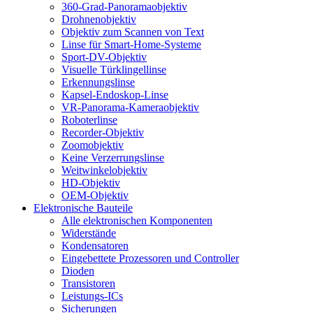
360-Grad-Panoramaobjektiv
Drohnenobjektiv
Objektiv zum Scannen von Text
Linse für Smart-Home-Systeme
Sport-DV-Objektiv
Visuelle Türklingellinse
Erkennungslinse
Kapsel-Endoskop-Linse
VR-Panorama-Kameraobjektiv
Roboterlinse
Recorder-Objektiv
Zoomobjektiv
Keine Verzerrungslinse
Weitwinkelobjektiv
HD-Objektiv
OEM-Objektiv
Elektronische Bauteile
Alle elektronischen Komponenten
Widerstände
Kondensatoren
Eingebettete Prozessoren und Controller
Dioden
Transistoren
Leistungs-ICs
Sicherungen