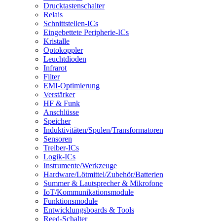
Drucktastenschalter
Relais
Schnittstellen-ICs
Eingebettete Peripherie-ICs
Kristalle
Optokoppler
Leuchtdioden
Infrarot
Filter
EMI-Optimierung
Verstärker
HF & Funk
Anschlüsse
Speicher
Induktivitäten/Spulen/Transformatoren
Sensoren
Treiber-ICs
Logik-ICs
Instrumente/Werkzeuge
Hardware/Lötmittel/Zubehör/Batterien
Summer & Lautsprecher & Mikrofone
IoT/Kommunikationsmodule
Funktionsmodule
Entwicklungsboards & Tools
Reed-Schalter