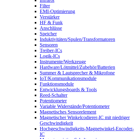
Infrarot
Filter
EMI-Optimierung
Verstärker
HF & Funk
Anschlüsse
Speicher
Induktivitäten/Spulen/Transformatoren
Sensoren
Treiber-ICs
Logik-ICs
Instrumente/Werkzeuge
Hardware/Lötmittel/Zubehör/Batterien
Summer & Lautsprecher & Mikrofone
IoT/Kommunikationsmodule
Funktionsmodule
Entwicklungsboards & Tools
Reed-Schalter
Potentiometer
Variable Widerstände/Potentiometer
Magnetisches Sensorelement
Magnetischer Winkelcodierer-IC mit niedriger
Geschwindigkeit
Hochgeschwindigkeits-Magnetwinkel-Encoder-
IC