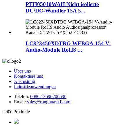
PTH05010WAH Nicht isolierte
DC/DC-Wandler 15A 5...
LC823450XDTBG WFBGA-154 V-
Audio-Module RoHS ...
Über uns
Kontaktiere uns
Ausrüstung
Industrieanwendungen
Telefon:
0086-13590206596
Email:
sales@ronghuayxf.com
heiße Produkte