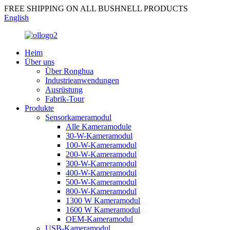
FREE SHIPPING ON ALL BUSHNELL PRODUCTS
English
Heim
Über uns
Über Ronghua
Industrieanwendungen
Ausrüstung
Fabrik-Tour
Produkte
Sensorkameramodul
Alle Kameramodule
30-W-Kameramodul
100-W-Kameramodul
200-W-Kameramodul
300-W-Kameramodul
400-W-Kameramodul
500-W-Kameramodul
800-W-Kameramodul
1300 W Kameramodul
1600 W Kameramodul
OEM-Kameramodul
USB-Kameramodul