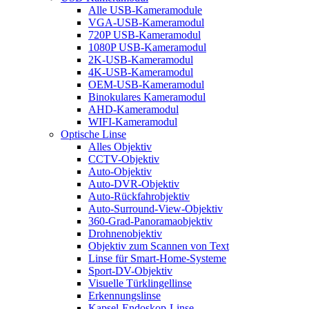
Alle USB-Kameramodule
VGA-USB-Kameramodul
720P USB-Kameramodul
1080P USB-Kameramodul
2K-USB-Kameramodul
4K-USB-Kameramodul
OEM-USB-Kameramodul
Binokulares Kameramodul
AHD-Kameramodul
WIFI-Kameramodul
Optische Linse
Alles Objektiv
CCTV-Objektiv
Auto-Objektiv
Auto-DVR-Objektiv
Auto-Rückfahrobjektiv
Auto-Surround-View-Objektiv
360-Grad-Panoramaobjektiv
Drohnenobjektiv
Objektiv zum Scannen von Text
Linse für Smart-Home-Systeme
Sport-DV-Objektiv
Visuelle Türklingellinse
Erkennungslinse
Kapsel-Endoskop-Linse