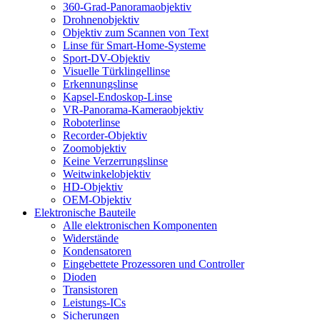
360-Grad-Panoramaobjektiv
Drohnenobjektiv
Objektiv zum Scannen von Text
Linse für Smart-Home-Systeme
Sport-DV-Objektiv
Visuelle Türklingellinse
Erkennungslinse
Kapsel-Endoskop-Linse
VR-Panorama-Kameraobjektiv
Roboterlinse
Recorder-Objektiv
Zoomobjektiv
Keine Verzerrungslinse
Weitwinkelobjektiv
HD-Objektiv
OEM-Objektiv
Elektronische Bauteile
Alle elektronischen Komponenten
Widerstände
Kondensatoren
Eingebettete Prozessoren und Controller
Dioden
Transistoren
Leistungs-ICs
Sicherungen