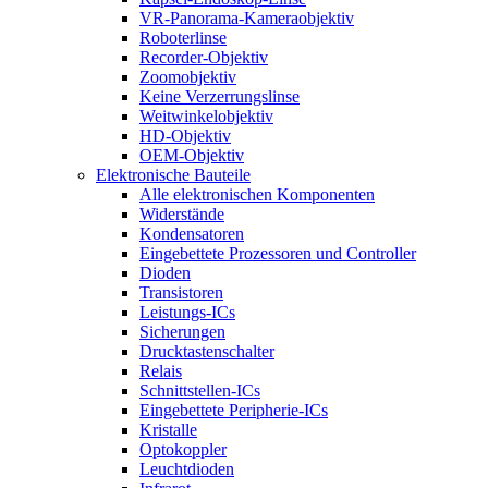
VR-Panorama-Kameraobjektiv
Roboterlinse
Recorder-Objektiv
Zoomobjektiv
Keine Verzerrungslinse
Weitwinkelobjektiv
HD-Objektiv
OEM-Objektiv
Elektronische Bauteile
Alle elektronischen Komponenten
Widerstände
Kondensatoren
Eingebettete Prozessoren und Controller
Dioden
Transistoren
Leistungs-ICs
Sicherungen
Drucktastenschalter
Relais
Schnittstellen-ICs
Eingebettete Peripherie-ICs
Kristalle
Optokoppler
Leuchtdioden