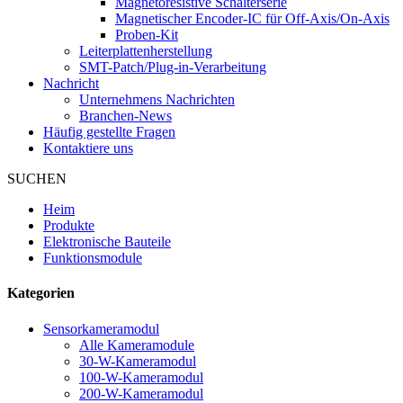
Magnetoresistive Schalterserie
Magnetischer Encoder-IC für Off-Axis/On-Axis
Proben-Kit
Leiterplattenherstellung
SMT-Patch/Plug-in-Verarbeitung
Nachricht
Unternehmens Nachrichten
Branchen-News
Häufig gestellte Fragen
Kontaktiere uns
SUCHEN
Heim
Produkte
Elektronische Bauteile
Funktionsmodule
Kategorien
Sensorkameramodul
Alle Kameramodule
30-W-Kameramodul
100-W-Kameramodul
200-W-Kameramodul