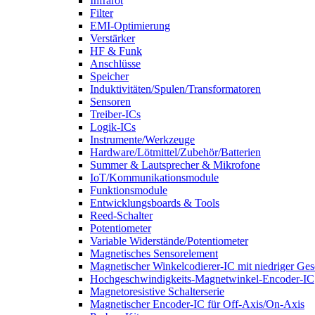
Infrarot
Filter
EMI-Optimierung
Verstärker
HF & Funk
Anschlüsse
Speicher
Induktivitäten/Spulen/Transformatoren
Sensoren
Treiber-ICs
Logik-ICs
Instrumente/Werkzeuge
Hardware/Lötmittel/Zubehör/Batterien
Summer & Lautsprecher & Mikrofone
IoT/Kommunikationsmodule
Funktionsmodule
Entwicklungsboards & Tools
Reed-Schalter
Potentiometer
Variable Widerstände/Potentiometer
Magnetisches Sensorelement
Magnetischer Winkelcodierer-IC mit niedriger Ge
Hochgeschwindigkeits-Magnetwinkel-Encoder-IC
Magnetoresistive Schalterserie
Magnetischer Encoder-IC für Off-Axis/On-Axis