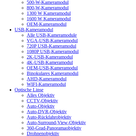
500-W-Kameramodul
800-W-Kameramodul
1300 W Kameramodul
1600 W Kameramodul
OEM-Kameramodul
USB-Kameramodul
Alle USB-Kameramodule
VGA-USB-Kameramodul
720P USB-Kameramodul
1080P USB-Kameramodul
2K-USB-Kameramodul
4K-USB-Kameramodul
OEM-USB-Kameramodul
Binokulares Kameramodul
AHD-Kameramodul
WIFI-Kameramodul
Optische Linse
Alles Objektiv
CCTV-Objektiv
Auto-Objektiv
Auto-DVR-Objektiv
Auto-Rückfahrobjektiv
Auto-Surround-View-Objektiv
360-Grad-Panoramaobjektiv
Drohnenobjektiv