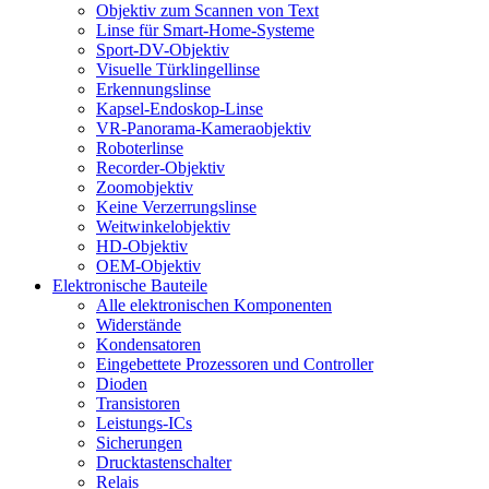
Objektiv zum Scannen von Text
Linse für Smart-Home-Systeme
Sport-DV-Objektiv
Visuelle Türklingellinse
Erkennungslinse
Kapsel-Endoskop-Linse
VR-Panorama-Kameraobjektiv
Roboterlinse
Recorder-Objektiv
Zoomobjektiv
Keine Verzerrungslinse
Weitwinkelobjektiv
HD-Objektiv
OEM-Objektiv
Elektronische Bauteile
Alle elektronischen Komponenten
Widerstände
Kondensatoren
Eingebettete Prozessoren und Controller
Dioden
Transistoren
Leistungs-ICs
Sicherungen
Drucktastenschalter
Relais