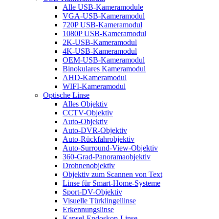
Alle USB-Kameramodule
VGA-USB-Kameramodul
720P USB-Kameramodul
1080P USB-Kameramodul
2K-USB-Kameramodul
4K-USB-Kameramodul
OEM-USB-Kameramodul
Binokulares Kameramodul
AHD-Kameramodul
WIFI-Kameramodul
Optische Linse
Alles Objektiv
CCTV-Objektiv
Auto-Objektiv
Auto-DVR-Objektiv
Auto-Rückfahrobjektiv
Auto-Surround-View-Objektiv
360-Grad-Panoramaobjektiv
Drohnenobjektiv
Objektiv zum Scannen von Text
Linse für Smart-Home-Systeme
Sport-DV-Objektiv
Visuelle Türklingellinse
Erkennungslinse
Kapsel-Endoskop-Linse