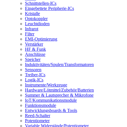
Schnittstellen-ICs
Eingebettete Peripherie-ICs
Kristalle
Optokoppler
Leuchtdioden
Infrarot
Filter
EMI-Optimierung
Verstärker
HF & Funk
Anschlüsse
Speicher
Induktivitäten/Spulen/Transformatoren
Sensoren
Treiber-ICs
Logik-ICs
Instrumente/Werkzeuge
Hardware/Lötmittel/Zubehör/Batterien
Summer & Lautsprecher & Mikrofone
IoT/Kommunikationsmodule
Funktionsmodule
Entwicklungsboards & Tools
Reed-Schalter
Potentiometer
Variable Widerstände/Potentiometer