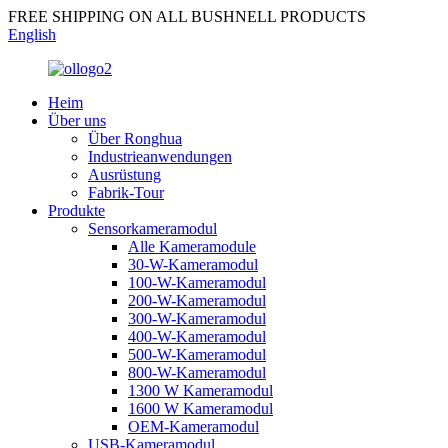
FREE SHIPPING ON ALL BUSHNELL PRODUCTS
English
Heim
Über uns
Über Ronghua
Industrieanwendungen
Ausrüstung
Fabrik-Tour
Produkte
Sensorkameramodul
Alle Kameramodule
30-W-Kameramodul
100-W-Kameramodul
200-W-Kameramodul
300-W-Kameramodul
400-W-Kameramodul
500-W-Kameramodul
800-W-Kameramodul
1300 W Kameramodul
1600 W Kameramodul
OEM-Kameramodul
USB-Kameramodul