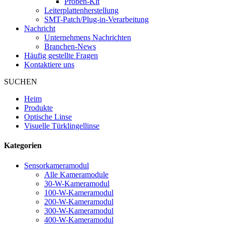
Proben-Kit
Leiterplattenherstellung
SMT-Patch/Plug-in-Verarbeitung
Nachricht
Unternehmens Nachrichten
Branchen-News
Häufig gestellte Fragen
Kontaktiere uns
SUCHEN
Heim
Produkte
Optische Linse
Visuelle Türklingellinse
Kategorien
Sensorkameramodul
Alle Kameramodule
30-W-Kameramodul
100-W-Kameramodul
200-W-Kameramodul
300-W-Kameramodul
400-W-Kameramodul