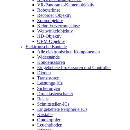
VR-Panorama-Kameraobjektiv
Roboterlinse
Recorder-Objektiv
Zoomobjektiv
Keine Verzerrungslinse
Weitwinkelobjektiv
HD-Objektiv
OEM-Objektiv
Elektronische Bauteile
Alle elektronischen Komponenten
Widerstände
Kondensatoren
Eingebettete Prozessoren und Controller
Dioden
Transistoren
Leistungs-ICs
Sicherungen
Drucktastenschalter
Relais
Schnittstellen-ICs
Eingebettete Peripherie-ICs
Kristalle
Optokoppler
Leuchtdioden