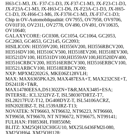
H63-C1-M3, JX- F37-C1-D3, JX-F37-C1-M3, JX-F23-C1-D3,
JX-F23A-C1-M3, JX-H63-C1-D6, JX-F23A-C1-D3, JX-H65-
C1-D3, JX-H66-C1-M6, JX-F37H-C1-M3, JX-F37-C1-D3;
Chip in OV-Automobilqualität: OV7955, OV7958, OV9706,
OV01F10, OV2311, OV2778, OV490, OV491, OV10635,
OV10640;
GALAXYCORE: GC0308, GC1054, GC1064, GC2053,
GC2063, GC4653, GC2145, GC2093;
HISILICON: HI3559V200, HI3556V200, HI3556RBCV200,
HI3516DV100, HI3516CV500, HI3518EV200, HI3518EV300,
HI3521DV100, HI3531DV100,HI3559AV100,HI3520DV400,
HI3516CRBCV200, HI3516ERBCV300, HI3516ERBCV100,
HI3521ARBCV100, HI3518ERBCV200;
NXP: MPXM2202GS, MKE06Z128VLH;
MAX: MAX6365PKA29, MAX487ESA+T, MAX232CSE+T,
DS2411R+T&R,
MAX14780EESA,DS1302ZN+T&R,MAX3485+ESA;
INTERSIL: ICL3232IVZ-T, ISL580307DRTZ-T7,
ISL28217FUZ-T12, DG408DYZ-T, ISL54106ACRZ,
HIN202EIBZ-T, ISL1539AIRZ-T13;
NOVATEK: NT96663, NT96632, NT96223, NT96660,
NT99658, NT96670, NT NT96672, NT96675, NT99141;
FULHAN: FH8536H, FH8550M;
BLITZ: XM25QH32CHIGU10, MX25L6436FM2I-080,
XM25QH64, XM25QH128;