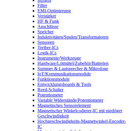
Infrarot
Filter
EMI-Optimierung
Verstärker
HF & Funk
Anschlüsse
Speicher
Induktivitäten/Spulen/Transformatoren
Sensoren
Treiber-ICs
Logik-ICs
Instrumente/Werkzeuge
Hardware/Lötmittel/Zubehör/Batterien
Summer & Lautsprecher & Mikrofone
IoT/Kommunikationsmodule
Funktionsmodule
Entwicklungsboards & Tools
Reed-Schalter
Potentiometer
Variable Widerstände/Potentiometer
Magnetisches Sensorelement
Magnetischer Winkelcodierer-IC mit niedriger
Geschwindigkeit
Hochgeschwindigkeits-Magnetwinkel-Encoder-
IC