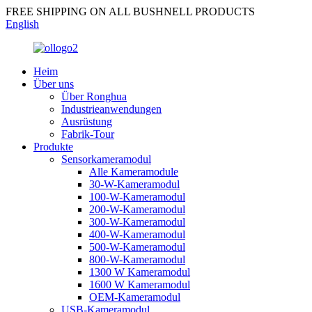
FREE SHIPPING ON ALL BUSHNELL PRODUCTS
English
Heim
Über uns
Über Ronghua
Industrieanwendungen
Ausrüstung
Fabrik-Tour
Produkte
Sensorkameramodul
Alle Kameramodule
30-W-Kameramodul
100-W-Kameramodul
200-W-Kameramodul
300-W-Kameramodul
400-W-Kameramodul
500-W-Kameramodul
800-W-Kameramodul
1300 W Kameramodul
1600 W Kameramodul
OEM-Kameramodul
USB-Kameramodul