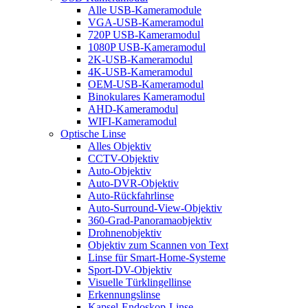
Alle USB-Kameramodule
VGA-USB-Kameramodul
720P USB-Kameramodul
1080P USB-Kameramodul
2K-USB-Kameramodul
4K-USB-Kameramodul
OEM-USB-Kameramodul
Binokulares Kameramodul
AHD-Kameramodul
WIFI-Kameramodul
Optische Linse
Alles Objektiv
CCTV-Objektiv
Auto-Objektiv
Auto-DVR-Objektiv
Auto-Rückfahrlinse
Auto-Surround-View-Objektiv
360-Grad-Panoramaobjektiv
Drohnenobjektiv
Objektiv zum Scannen von Text
Linse für Smart-Home-Systeme
Sport-DV-Objektiv
Visuelle Türklingellinse
Erkennungslinse
Kapsel-Endoskop-Linse