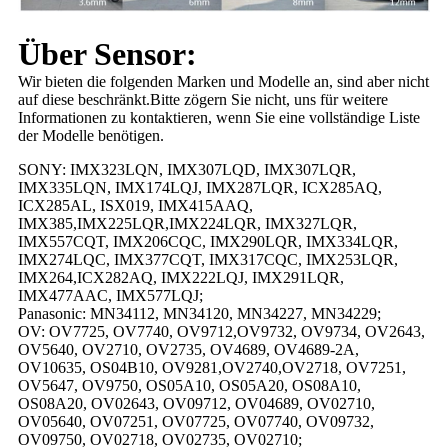
Über Sensor:
Wir bieten die folgenden Marken und Modelle an, sind aber nicht
auf diese beschränkt.Bitte zögern Sie nicht, uns für weitere
Informationen zu kontaktieren, wenn Sie eine vollständige Liste
der Modelle benötigen.
SONY: IMX323LQN, IMX307LQD, IMX307LQR,
IMX335LQN, IMX174LQJ, IMX287LQR, ICX285AQ,
ICX285AL, ISX019, IMX415AAQ,
IMX385,IMX225LQR,IMX224LQR, IMX327LQR,
IMX557CQT, IMX206CQC, IMX290LQR, IMX334LQR,
IMX274LQC, IMX377CQT, IMX317CQC, IMX253LQR,
IMX264,ICX282AQ, IMX222LQJ, IMX291LQR,
IMX477AAC, IMX577LQJ;
Panasonic: MN34112, MN34120, MN34227, MN34229;
OV: OV7725, OV7740, OV9712,OV9732, OV9734, OV2643,
OV5640, OV2710, OV2735, OV4689, OV4689-2A,
OV10635, OS04B10, OV9281,OV2740,OV2718, OV7251,
OV5647, OV9750, OS05A10, OS05A20, OS08A10,
OS08A20, OV02643, OV09712, OV04689, OV02710,
OV05640, OV07251, OV07725, OV07740, OV09732,
OV09750, OV02718, OV02735, OV02710;