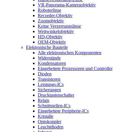
VR-Panorama-Kameraobjektiv
Roboterlinse
Recorder-Objektiv
Zoomobjektiv
Keine Verzerrungslinse
Weitwinkelobjektiv
HD-Objektiv
OEM-Objektiv
Elektronische Bauteile
Alle elektronischen Komponenten
Widerstände
Kondensatoren
Eingebettete Prozessoren und Controller
Dioden
Transistoren
Leistungs-ICs
Sicherungen
Drucktastenschalter
Relais
Schnittstellen-ICs
Eingebettete Peripherie-ICs
Kristalle
Optokoppler
Leuchtdioden