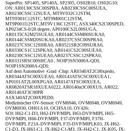
SuperPix: SP1405, SP140A, SP2305, OS02B10, OS02G10;
ON: AR0130CSSC00SPBA, AR0230CSSC00SUEA,
AR0230CSSC12SUEA, MT9V032C12STM,
MT9T001C12STC, MT9M001C12STM,
MT9P001I12STC,MT9V136C12STC, ASX340CS2C00SPED,
AP0234CS-0/28 degree, AP0100CS2L00SUGA,
AR0135CS2M25SUEA0, AR0144CSSM00SUKA0,
AR0144CSSM20SUKA0,AR0237CSSC00SPRA0,
AR0237CSSC12SHRA0, AR0521SR2C09SURA0,
AR0330CS1C12SPKA0, AR0141CS2C00SUEA0,
AR0230CSSC12SUEA0,AR0237CSSC12SPRA0,
AR0331SRSC00SHCA0 , NOIP3SN5000A-QDI,
NOIP1SN2000A-QDI;
Auf dem Automotive -Grad -Chip: AR0340AT2C00xpedo,
AR0344ATSC00XUEA0, AR0143ATSCSC00XUEA1,
AP0101AT2L00XPGA0, AR0147ATSC00XUEA,
AR0820ATSR18XUEA0222, AR0140at3C00XUS, AR022,
AR0140AT3C00PR
ASX340AT2C00XPED0;
Medizinischer OV-Sensor: OVM6946, OVM6948, OVM6949,
OVM6930, OH01A10, OCHSA10, OV426;
SOI: H62-C1-D3, H62-DVP/MIPI, H63-DVP/MIPI, H65-
DVP/MIPI, H66-DVP/MIPI, F37-DVP/MIPI, F37H-
DVP/MIPI, F23A-DVP/MIPI, F35-DVP/MIPI,K03, JX-H62-
C1-D3, JX-H61-C1, JX-H62-C1-M3, JX-H42-C1, JX-K05, JX-